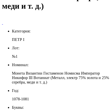
меди и т. д.)
Категория:
ПЕТР I
Лот:
№1
Номинал:
Монета Византии Гистаменон Номисма Император
Никифор III Вотаниат (Металл, электр 75% золота и 25%
серебра, меди и т. д.)
Год:
1078-1081
Буквы: