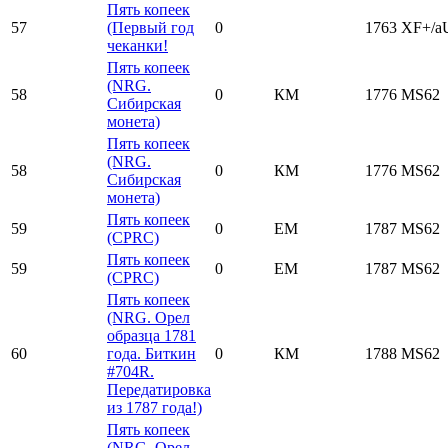
Пять копеек
57
(Первый год
0
1763
XF+/
чеканки!
Пять копеек
(NRG.
58
0
КМ
1776
MS62
Сибирская
монета)
Пять копеек
(NRG.
58
0
КМ
1776
MS62
Сибирская
монета)
Пять копеек
59
0
ЕМ
1787
MS62
(CPRC)
Пять копеек
59
0
ЕМ
1787
MS62
(CPRC)
Пять копеек
(NRG. Орел
образца 1781
60
года. Биткин
0
КМ
1788
MS62
#704R.
Передатировка
из 1787 года!)
Пять копеек
(NRG. Орел