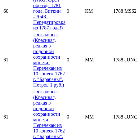
образца 1781
60
года. Биткин
0
КМ
1788
MS62
#704R.
Передатировка
из 1787 года!)
Пять копеек
(Красивая,
редкая в
подобной
сохранности
61
0
ММ
1788
aUNC
монета!
Перечекан из
10 копеек 1762
г. "Барабаны".
Петров 1 руб.)
Пять копеек
(Красивая,
редкая в
подобной
сохранности
61
0
ММ
1788
aUNC
монета!
Перечекан из
10 копеек 1762
г. "Барабаны".