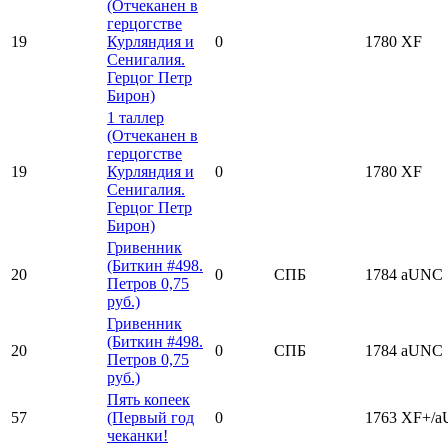
(Отчеканен в
герцогстве
19
Курляндия и
0
1780
XF
Сенигалия.
Герцог Петр
Бирон)
1 таллер
(Отчеканен в
герцогстве
19
Курляндия и
0
1780
XF
Сенигалия.
Герцог Петр
Бирон)
Гривенник
(Биткин #498.
20
0
СПБ
1784
aUNC
Петров 0,75
руб.)
Гривенник
(Биткин #498.
20
0
СПБ
1784
aUNC
Петров 0,75
руб.)
Пять копеек
57
(Первый год
0
1763
XF+/
чеканки!