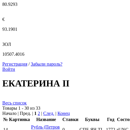
80.9293
€
93.1901
ЗОЛ
10507.4016
Регистрация
/
Забыли пароль?
Войти
ЕКАТЕРИНА II
Весь список
Товары 1 - 30 из 33
Начало | Пред. |
1
2
|
След.
|
Конец
№
Картинка
Название
Ставки
Буквы
Год
Состо
Рубль (Петров
14
0
СПБ-ЯЧ-ТI
1772
aUNC