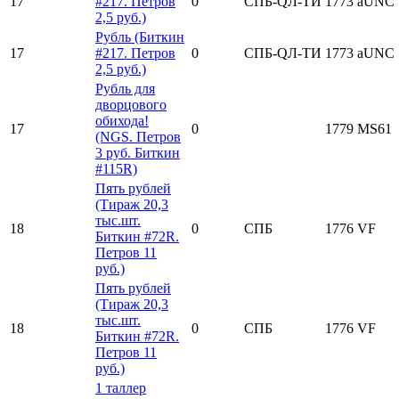
17
#217. Петров
0
СПБ-QЛ-ТИ
1773
aUNC
2,5 руб.)
Рубль (Биткин
17
#217. Петров
0
СПБ-QЛ-ТИ
1773
aUNC
2,5 руб.)
Рубль для
дворцового
обихода!
17
0
1779
MS61
(NGS. Петров
3 руб. Биткин
#115R)
Пять рублей
(Тираж 20,3
тыс.шт.
18
0
СПБ
1776
VF
Биткин #72R.
Петров 11
руб.)
Пять рублей
(Тираж 20,3
тыс.шт.
18
0
СПБ
1776
VF
Биткин #72R.
Петров 11
руб.)
1 таллер