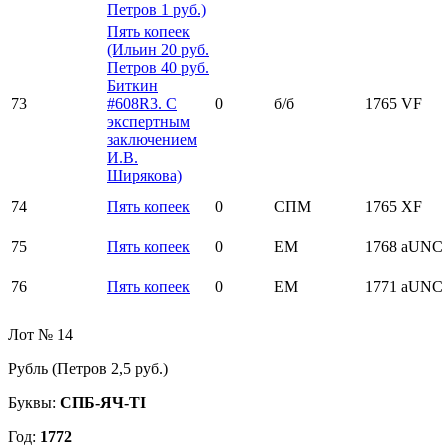
Петров 1 руб.)
Пять копеек
(Ильин 20 руб.
Петров 40 руб.
Биткин
73
#608R3. С
0
б/б
1765
VF
экспертным
заключением
И.В.
Ширякова)
74
Пять копеек
0
СПМ
1765
XF
75
Пять копеек
0
ЕМ
1768
aUNC
76
Пять копеек
0
ЕМ
1771
aUNC
Лот № 14
Рубль (Петров 2,5 руб.)
Буквы:
СПБ-ЯЧ-ТI
Год:
1772