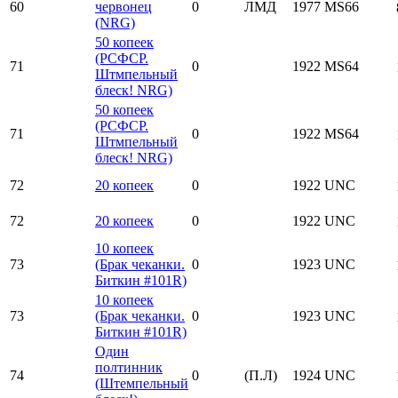
60
червонец
0
ЛМД
1977
MS66
(NRG)
50 копеек
(РСФСР.
71
0
1922
MS64
Штмпельный
блеск! NRG)
50 копеек
(РСФСР.
71
0
1922
MS64
Штмпельный
блеск! NRG)
72
20 копеек
0
1922
UNC
72
20 копеек
0
1922
UNC
10 копеек
73
(Брак чеканки.
0
1923
UNC
Биткин #101R)
10 копеек
73
(Брак чеканки.
0
1923
UNC
Биткин #101R)
Один
полтинник
74
0
(П.Л)
1924
UNC
(Штемпельный