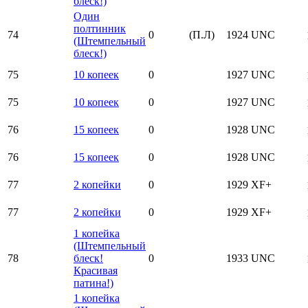
блеск!)
Один
полтинник
74
0
(П.Л)
1924
UNC
(Штемпельный
блеск!)
75
10 копеек
0
1927
UNC
75
10 копеек
0
1927
UNC
76
15 копеек
0
1928
UNC
76
15 копеек
0
1928
UNC
77
2 копейки
0
1929
XF+
77
2 копейки
0
1929
XF+
1 копейка
(Штемпельный
78
блеск!
0
1933
UNC
Красивая
патина!)
1 копейка