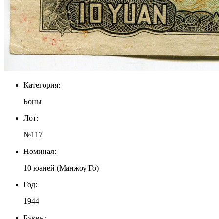
Категория:
Боны
Лот:
№117
Номинал:
10 юаней (Манжоу Го)
Год:
1944
Буквы: