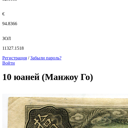
€
94.8366
ЗОЛ
11327.1518
Регистрация
/
Забыли пароль?
Войти
10 юаней (Манжоу Го)