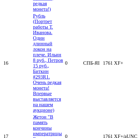
редкая
монета!)
Рубль
(Портрет
работы Т.
Иванова.
Один
длинный
локон на
плече. Ильин
8 руб., Петров
16
0
СПБ-ЯI
1761
XF+
15 руб.,
Биткин
#293R1.
Очень редкая
монета!
Впервые
выставляется
на нашем
аукционе)
Жетон "В
память
кончины
императрицы
17
0
1761
XF+/aUNC