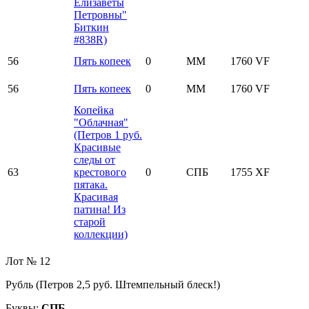
Елизаветы
Петровны"
Биткин
#838R)
56
Пять копеек
0
ММ
1760
VF
56
Пять копеек
0
ММ
1760
VF
Копейка
"Облачная"
(Петров 1 руб.
Красивые
следы от
63
крестового
0
СПБ
1755
XF
пятака.
Красивая
патина! Из
старой
коллекции)
Лот № 12
Рубль (Петров 2,5 руб. Штемпельный блеск!)
Буквы:
СПБ