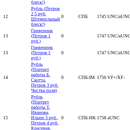
блеск!)
Рубль (Петров
2,5 руб.
12
0
СПБ
1745
UNC/aUN
Штемпельный
блеск!)
Гривенник
13
(Петров 1
0
1747
UNC/aUN
руб.)
Гривенник
13
(Петров 1
0
1747
UNC/aUN
руб.)
Рубль
(Портрет
работы Б.
14
0
СПБ-IM
1756
VF+/XF-
Скотта.
Петров 3 руб.
Чистка поля)
Рубль
(Портрет
работы Т.
Иванова,
15
Ильин 3 руб.,
0
СПБ-НК
1758
aUNC
Петров 4 руб.
Красивая,